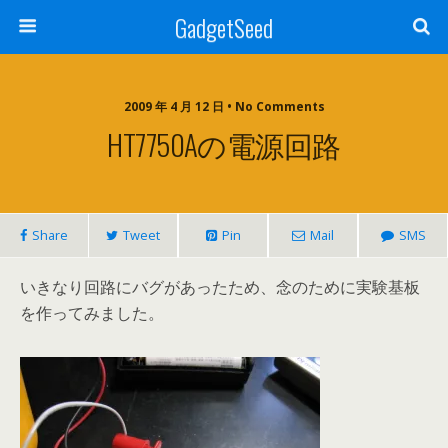
GadgetSeed
2009 年 4 月 12 日 • No Comments
HT7750Aの電源回路
Share
Tweet
Pin
Mail
SMS
いきなり回路にバグがあったため、念のために実験基板
を作ってみました。