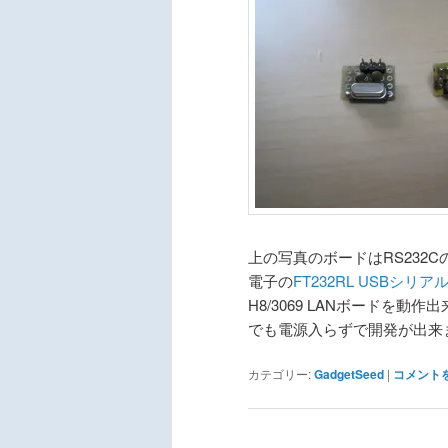
上の写真のボードはRS232C
電子の
FT232RL USBシリ
H8/3069 LANボードを
でも電源入らずで開発が出来ます
カテゴリー:
GadgetSeed
|
コメント