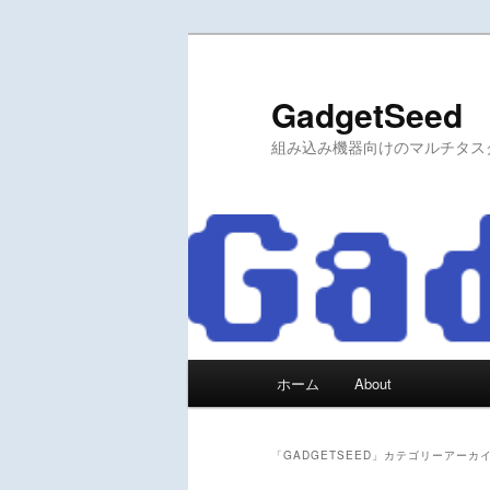
メ
サ
イ
ブ
ン
コ
GadgetSeed
コ
ン
組み込み機器向けのマルチタスクO
ン
テ
テ
ン
ン
ツ
ツ
へ
へ
移
移
動
動
メ
ホーム
About
イ
ン
メ
「
GADGETSEED
」カテゴリーアーカ
ニ