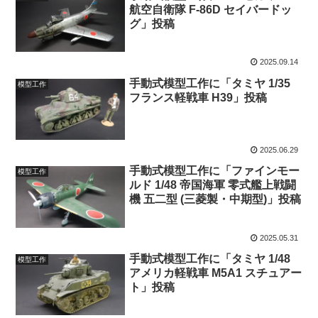
航空自衛隊 F-86D セイバードッ
グ」投稿
2025.09.14
手動式模型工作に「タミヤ 1/35
模型工作
フランス軽戦車 H39」投稿
2025.06.29
手動式模型工作に「ファインモー
模型工作
ルド 1/48 帝国海軍 零式艦上戦闘
機 五二型 (三菱製・中期型)」投稿
2025.05.31
手動式模型工作に「タミヤ 1/48
模型工作
アメリカ軽戦車 M5A1 スチュアー
ト」投稿