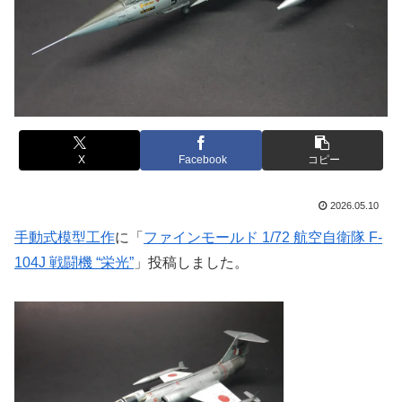
X
Facebook
コピー
2026.05.10
手動式模型工作
に「
ファインモールド 1/72 航空自衛隊 F-
104J 戦闘機 “栄光”
」投稿しました。