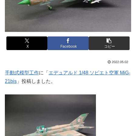
X
Facebook
コピー
2022.05.02
手動式模型工作
に「
エデュアルド 1/48 ソビエト空軍 MiG-
21bis
」投稿しました。