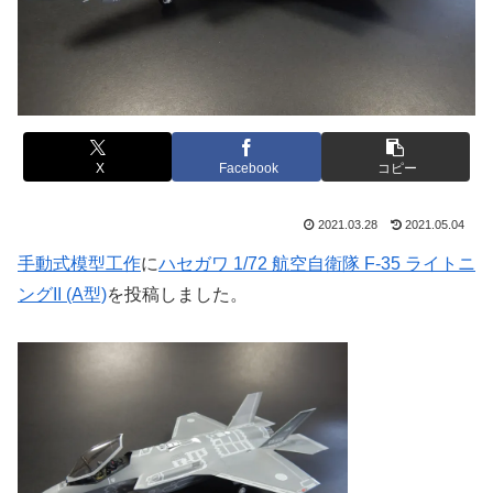
X
Facebook
コピー
2021.03.28
2021.05.04
手動式模型工作
に
ハセガワ 1/72 航空自衛隊 F-35 ライトニ
ングII (A型)
を投稿しました。