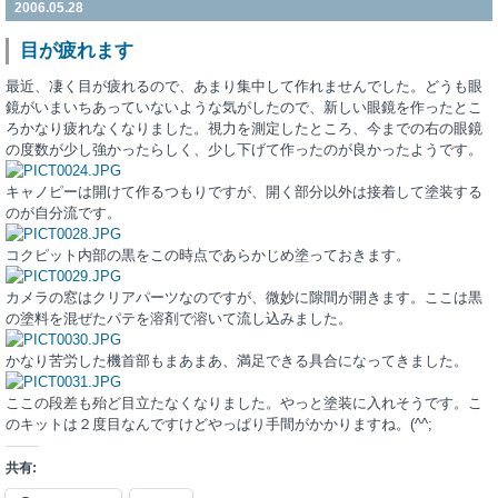
2006.05.28
目が疲れます
最近、凄く目が疲れるので、あまり集中して作れませんでした。どうも眼
鏡がいまいちあっていないような気がしたので、新しい眼鏡を作ったとこ
ろかなり疲れなくなりました。視力を測定したところ、今までの右の眼鏡
の度数が少し強かったらしく、少し下げて作ったのが良かったようです。
キャノピーは開けて作るつもりですが、開く部分以外は接着して塗装する
のが自分流です。
コクピット内部の黒をこの時点であらかじめ塗っておきます。
カメラの窓はクリアパーツなのですが、微妙に隙間が開きます。ここは黒
の塗料を混ぜたパテを溶剤で溶いて流し込みました。
かなり苦労した機首部もまあまあ、満足できる具合になってきました。
ここの段差も殆ど目立たなくなりました。やっと塗装に入れそうです。こ
のキットは２度目なんですけどやっぱり手間がかかりますね。(^^;
共有: