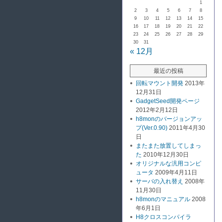
1
2
3
4
5
6
7
8
9
10
11
12
13
14
15
16
17
18
19
20
21
22
23
24
25
26
27
28
29
30
31
« 12月
最近の投稿
回転マウント開発
2013年
12月31日
GadgetSeed開発ページ
2012年2月12日
h8monのバージョンアッ
プ(Ver.0.90)
2011年4月30
日
またまた放置してしまっ
た
2010年12月30日
オリジナルな汎用コンピ
ュータ
2009年4月11日
サーバの入れ替え
2008年
11月30日
h8monのマニュアル
2008
年6月1日
H8クロスコンパイラ