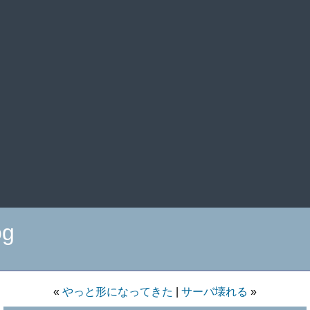
og
«
やっと形になってきた
|
サーバ壊れる
»