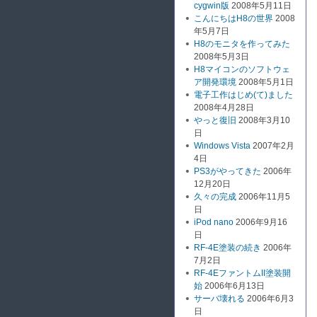
cygwin版
2008年5月11日
こんにちはH8の世界
2008
年5月7日
H8のモニタを作ってみた
2008年5月3日
H8マイコンのソフトウェ
ア開発環境
2008年5月1日
電子工作はじめ(て)ました
2008年4月28日
やっと復旧
2008年3月10
日
Windows Vista
2007年2月
4日
PS3がやってきた
2006年
12月20日
久々の完成
2006年11月5
日
iPod nano
2006年9月16
日
RF-4E塗装の続き
2006年
7月2日
RF-4EファントムII塗装開
始
2006年6月13日
サーバ壊れる
2006年6月3
日