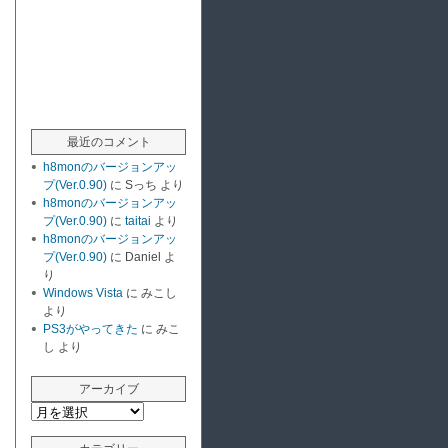
最近のコメント
h8monのバージョンアッ
プ(Ver.0.90)
に
Sっち
より
h8monのバージョンアッ
プ(Ver.0.90)
に
taitai
より
h8monのバージョンアッ
プ(Ver.0.90)
に
Daniel
よ
り
Windows Vista
に
みこし
より
PS3がやってきた
に
みこ
し
より
アーカイブ
ア
ー