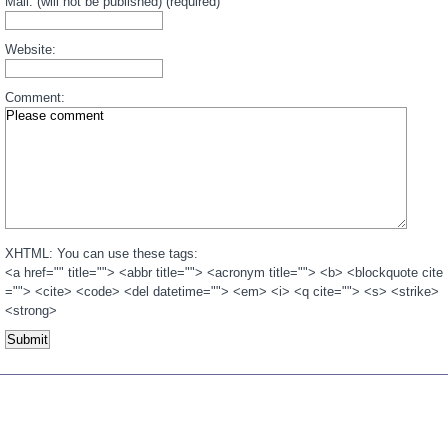
Mail: (will not be published) (required)
Website:
Comment:
XHTML: You can use these tags:
<a href="" title=""> <abbr title=""> <acronym title=""> <b> <blockquote cite
=""> <cite> <code> <del datetime=""> <em> <i> <q cite=""> <s> <strike>
<strong>