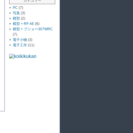
カテゴリー
カ
イ
PC
(7)
写真
(3)
ブ
模型
(2)
模型 > RF-4E
(6)
模型 > プジョー307WRC
(7)
電子小物
(3)
電子工作
(11)