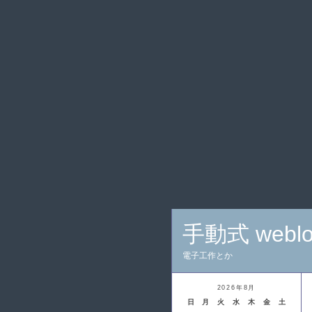
手動式 webl
電子工作とか
2026年8月
日
月
火
水
木
金
土