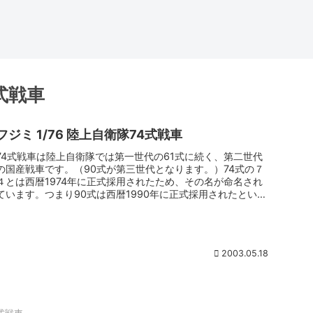
4式戦車
フジミ 1/76 陸上自衛隊74式戦車
74式戦車は陸上自衛隊では第一世代の61式に続く、第二世代
の国産戦車です。（90式が第三世代となります。）74式の７
４とは西暦1974年に正式採用されたため、その名が命名され
ています。つまり90式は西暦1990年に正式採用されたという
ことで...
2003.05.18
4式戦車