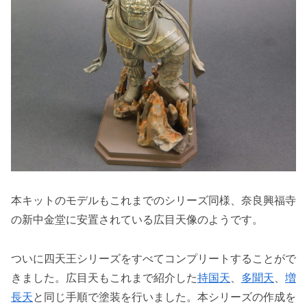
本キットのモデルもこれまでのシリーズ同様、奈良興福寺
の新中金堂に安置されている広目天像のようです。
ついに四天王シリーズをすべてコンプリートすることがで
きました。広目天もこれまで紹介した
持国天
、
多聞天
、
増
長天
と同じ手順で塗装を行いました。本シリーズの作成を