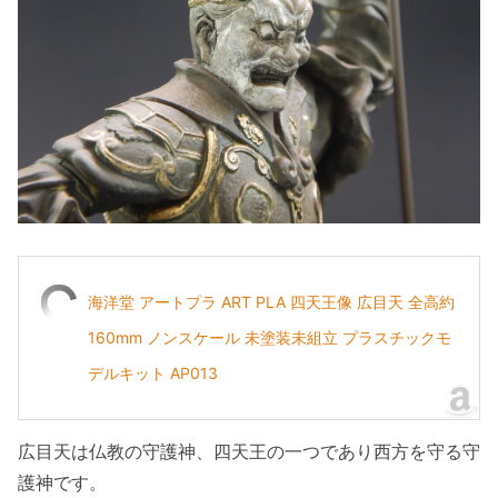
海洋堂 アートプラ ART PLA 四天王像 広目天 全高約
160mm ノンスケール 未塗装未組立 プラスチックモ
デルキット AP013
広目天は仏教の守護神、四天王の一つであり西方を守る守
護神です。