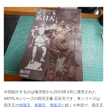
今回紹介するのは海洋堂から2023年3月に発売された
ARTPLAシリーズの四天王像 広目天です。本シリーズは
四天王の
持国天
、
多聞天
、
増長天
に続く４作目で、四天王