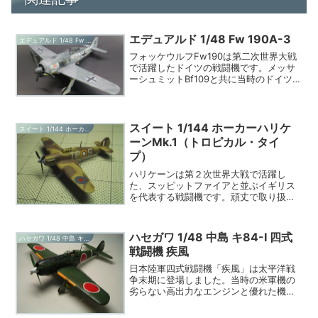
エデュアルド 1/48 Fw 190A-3
エデュアルド 1/48 Fw 190A-3
フォッケウルフFw190は第二次世界大戦
で活躍したドイツの戦闘機です。メッサ
ーシュミットBf109と共に当時のドイツを
代表する戦闘機でした。Bf109は液冷型エ
ンジンを採用したことに対し、Fw190は
星型空冷型エンジンBMW 801を採用し...
スイート 1/144 ホーカーハリケ
スイート 1/144 ホーカーハリケーンMk.1（トロピカル・タイプ）
ーンMk.1（トロピカル・タイ
プ）
ハリケーンは第２次世界大戦で活躍し
た、スッピットファイアと並ぶイギリス
を代表する戦闘機です。頑丈で取り扱い
が良かったため様々な用途に使用され、
総 計１４０００機以上生産された傑作機
です。本機は北アフリカの砂漠地帯で使
ハセガワ 1/48 中島 キ84-I 四式
ハセガワ 1/48 中島 キ84-I 四式戦闘機 疾風
用するため機首下面に大型...
戦闘機 疾風
日本陸軍四式戦闘機「疾風」は太平洋戦
争末期に登場しました。当時の米軍機の
劣らない高出力なエンジンと優れた機体
設計は、大戦中の日本の航空技術の一つ
の頂点と言って良いと思います。そのた