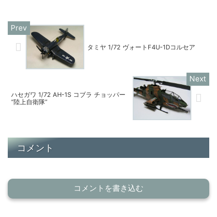
今年2021年3月に全機退役しました。今
年、航空自衛隊のF-4EJが退役したこ...
タミヤ 1/72 ヴォートF4U-1Dコルセア
ハセガワ 1/72 AH-1S コブラ チョッパー
“陸上自衛隊”
コメント
コメントを書き込む