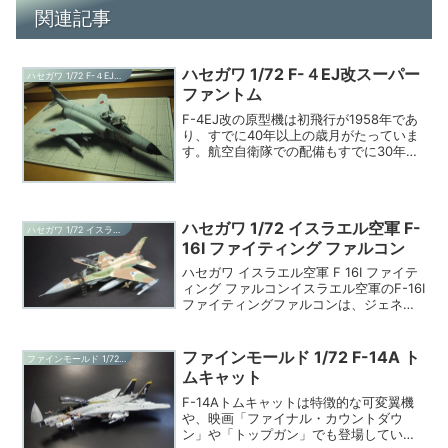
関連記事
ハセガワ 1/72 F-４EJ改スーパー
ハセガワ 1/72 F-４EJ改スーパーファントム
ファントム
F-4EJ改の原型機は初飛行が1958年であ
り、すでに40年以上の歳月がたっていま
す。航空自衛隊での配備もすでに30年以
上たっており、戦闘機とし ては非常に長
寿となりました。これほど長年にわたっ
て使用されたのも大型機ゆえの搭載量の
多さと、現...
ハセガワ 1/72 イスラエル空軍 F-
ハセガワ 1/72 イスラエル空軍 F-16I ファイティング ファルコン
16I ファイティング ファルコン
ハセガワ イスラエル空軍 F 16I ファイテ
ィング ファルコンイスラエル空軍のF-16I
ファイティングファルコンは、ジェネラ
ル・ダイナミクスF-16ファイティングフ
ァルコンのイスラエル向けの派生型で
す。この機種は「sufa（スーファ：
ファインモールド 1/72 F-14A ト
ファインモールド 1/72 F-14A トムキャット
嵐）...
ムキャット
F-14Aトムキャットは特徴的な可変翼機
や、映画「ファイナル・カウントダウ
ン」や「トップガン」でも登場している