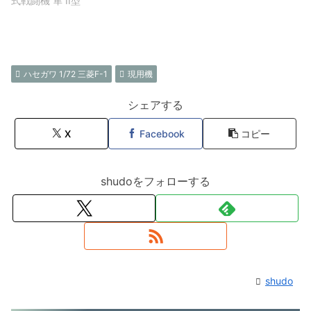
式戦闘機 隼 II型
ハセガワ 1/72 三菱F-1
現用機
シェアする
X
Facebook
コピー
shudoをフォローする
shudo