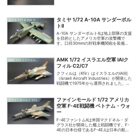
ことからアメリカ海軍戦闘機としては非
常に有名な機体だと思います。今回作成
したF-14でも初期A型でハイビジ塗装と
呼ばれる、後期のロ...
タミヤ 1/72 A-10A サンダーボル
タミヤ 1/72 A-10A サンダーボルトII
トII
A-10A サンダーボルトIIは地上部隊の支援
を目的としたアメリカ空軍の攻撃機で
す。口径30mmの対戦車機関砲を装備
し、低速での運動性や対被弾性を重視し
た他の攻撃機には無いユニークな形状が
特徴です。アメリカ空軍のみで使用され
AMK 1/72 イスラエル空軍 IAIク
AMK 1/72 イスラエル空軍 IAIクフィル
ており、配備は１...
フィル C2/C7
クフィルは（Kfir）はイスラエルのIAI社
（Israeli Aircraft Industries）が開発した
戦闘機で1975年から運用されました。ク
フィルはフランスのダッソー社ミラージ
ュIIIをベースに開発され、米国ゼネラル・
エレクトリ...
ファインモールド 1/72 アメリカ
ファインモールド 1/72 アメリカ空軍 F-4E戦闘機 ベトナム・ウォー
空軍 F-4E戦闘機 ベトナム・ウォ
ー
F-4EファントムIIは米国マクドネル・ダ
グラス社が開発した艦上戦闘機です。F-
4Eの日本仕様であるF-4EJは日本の航空
自衛隊に1971年から導入されましたが、