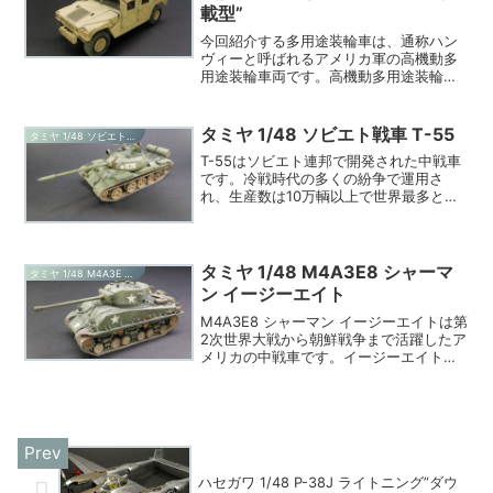
載型”
今回紹介する多用途装輪車は、通称ハン
ヴィーと呼ばれるアメリカ軍の高機動多
用途装輪車両です。高機動多用途装輪車
両は英語で「High Mobility
Multipurpose Wheeled Vehicle」なので
すが、略して”HMMWV”と...
タミヤ 1/48 ソビエト戦車 T-55
タミヤ 1/48 ソビエト戦車 T-55
T-55はソビエト連邦で開発された中戦車
です。冷戦時代の多くの紛争で運用さ
れ、生産数は10万輌以上で世界最多と言
われています。T-55は現在ではかなりの
旧式ですが、アフリカ諸国等、一部の地
域では現在でも運用されています。今回
紹介するのはタミ...
タミヤ 1/48 M4A3E8 シャーマ
タミヤ 1/48 M4A3E シャーマン イージーエイト
ン イージーエイト
M4A3E8 シャーマン イージーエイトは第
2次世界大戦から朝鮮戦争まで活躍したア
メリカの中戦車です。イージーエイトは
多くのバリエーションが有るM4シャーマ
ン戦車でも後期のもので、朝鮮戦争終了
後の1954年からは陸上自衛隊にも提供さ
れました...
ハセガワ 1/48 P-38J ライトニング”ダウ