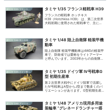
タミヤ 1/35 フランス軽戦車 H39
タミヤ 1/35 フランス軽戦車 H39
フランスの軽戦車 ホッチキス
H39（Hotchkiss H39） は、第二次世界
大戦初期に使用された軽戦車で、主にフ
ランス陸軍によって運用されました。今
回紹介するのは2025年5月に発売された
タミヤ 1/35 フランス軽戦車 H39で
す。...
タミヤ 1/48 陸上自衛隊 軽装甲機
タミヤ 1/48 陸上自衛隊 軽装甲機動車
動車
陸上自衛隊 軽装甲機動車は4WDの軽装甲
車で、防衛省では愛称をライトアーマー
と呼んでいます。2003年からの自衛隊イ
ラク派遣のニュース映像でもよく見かけ
ていたと思います。軽装甲機動車は航空
自衛隊でも使用されています。製造は重
タミヤ 1/35 ドイツ軍 IV号戦車G
タミヤ 1/35 ドイツ軍 IV号戦車G型 初期生産車
機でおなじみの小...
型 初期生産車
第２次世界大戦中にドイツ陸軍で活躍し
たIV号戦車はA型からJ型まで数多くのバ
リエーションがあります。G型初期生産
者はF2型とも言われており、F型との最
も特徴的な違いは長砲身(43口径)の
75mm砲を搭載していることです。その
タミヤ 1/48 アメリカ現用多用途
タミヤ 1/48 アメリカ現用多用途装輪車 “グレネードランチャー搭載型”
後のG型は更に4...
装輪車 “グレネードランチャー搭