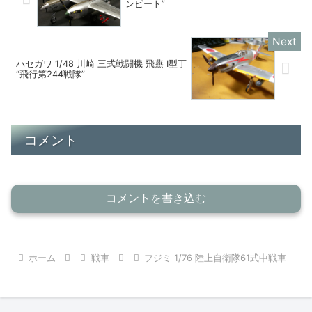
ンビート”
ハセガワ 1/48 川崎 三式戦闘機 飛燕 I型丁
“飛行第244戦隊”
コメント
コメントを書き込む
ホーム
戦車
フジミ 1/76 陸上自衛隊61式中戦車