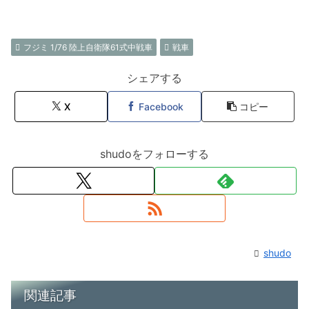
フジミ 1/76 陸上自衛隊61式中戦車
戦車
シェアする
X
Facebook
コピー
shudoをフォローする
shudo
関連記事