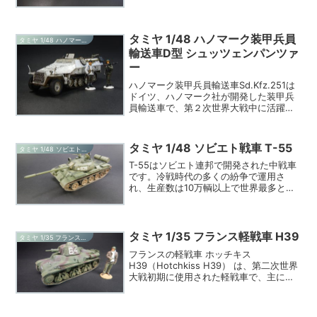
を採用しています。先代のM1A1は湾岸戦
争でも活躍...
タミヤ 1/48 ハノマーク装甲兵員
タミヤ 1/48 ハノマーク装甲兵員輸送車D型 シュッツェンパンツァー
輸送車D型 シュッツェンパンツァ
ー
ハノマーク装甲兵員輸送車Sd.Kfz.251は
ドイツ、ハノマーク社が開発した装甲兵
員輸送車で、第２次世界大戦中に活躍し
ていました。前輪がタイヤで後輪が履帯
という特徴的な構造がSd.Kfz.251の魅力
だと思います。Sd.Kfz.251はいく...
タミヤ 1/48 ソビエト戦車 T-55
タミヤ 1/48 ソビエト戦車 T-55
T-55はソビエト連邦で開発された中戦車
です。冷戦時代の多くの紛争で運用さ
れ、生産数は10万輌以上で世界最多と言
われています。T-55は現在ではかなりの
旧式ですが、アフリカ諸国等、一部の地
域では現在でも運用されています。今回
紹介するのはタミ...
タミヤ 1/35 フランス軽戦車 H39
タミヤ 1/35 フランス軽戦車 H39
フランスの軽戦車 ホッチキス
H39（Hotchkiss H39） は、第二次世界
大戦初期に使用された軽戦車で、主にフ
ランス陸軍によって運用されました。今
回紹介するのは2025年5月に発売された
タミヤ 1/35 フランス軽戦車 H39で