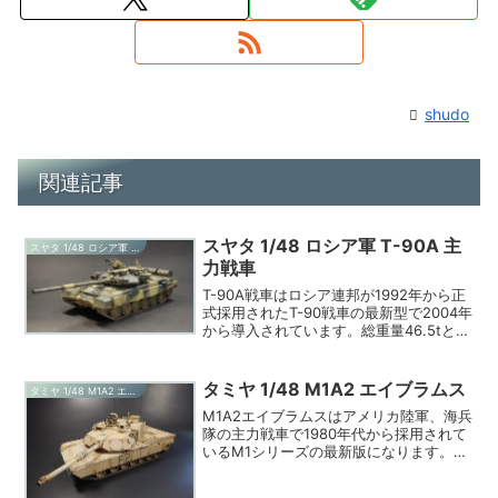
shudo
関連記事
スヤタ 1/48 ロシア軍 T-90A 主
スヤタ 1/48 ロシア軍 T-90A 主力戦車
力戦車
T-90A戦車はロシア連邦が1992年から正
式採用されたT-90戦車の最新型で2004年
から導入されています。総重量46.5tと現
代の戦車としてはかなり小型軽量ですが
主砲は125mm滑腔砲であり、西側諸国の
戦車では標準的な120mm滑腔砲よ...
タミヤ 1/48 M1A2 エイブラムス
タミヤ 1/48 M1A2 エイブラムス
M1A2エイブラムスはアメリカ陸軍、海兵
隊の主力戦車で1980年代から採用されて
いるM1シリーズの最新版になります。現
在の戦車では最大級の大きさで戦闘車両
では珍しい強力なガスタービンエンジン