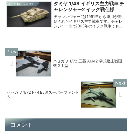
す。...
タミヤ 1/48 イギリス主力戦車 チ
タミヤ 1/48 イギリス主力戦車 チャレンジャー2 イラク戦仕様
ャレンジャー2 イラク戦仕様
チャレンジャー2は1991年から運用が開
始されたイギリス主力戦車です。チャレ
ンジャー2は2003年のイラク戦争でも活
躍し、現在はチャレンジャー3へのアップ
グレードが計画されているそうです。今
回紹介するキットは、タミヤ1/48ミニタ
リーミニチ...
ハセガワ 1/72 三菱 A6M2 零式艦上戦闘
機２１型
ハセガワ 1/72 F-４EJ改スーパーファント
ム
コメント